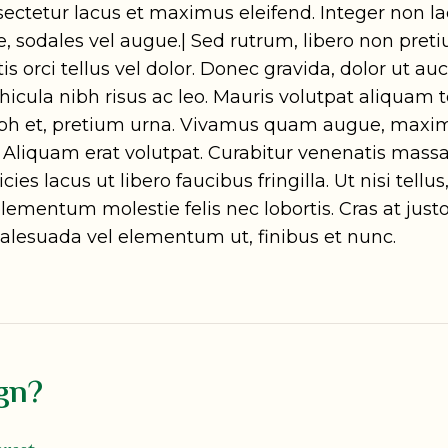
nsectetur lacus et maximus eleifend. Integer non la
 sodales vel augue.| Sed rutrum, libero non preti
is orci tellus vel dolor. Donec gravida, dolor ut auc
hicula nibh risus ac leo. Mauris volutpat aliquam 
 nibh et, pretium urna. Vivamus quam augue, maxi
. Aliquam erat volutpat. Curabitur venenatis massa
icies lacus ut libero faucibus fringilla. Ut nisi tell
lementum molestie felis nec lobortis. Cras at jus
malesuada vel elementum ut, finibus et nunc.
gn?