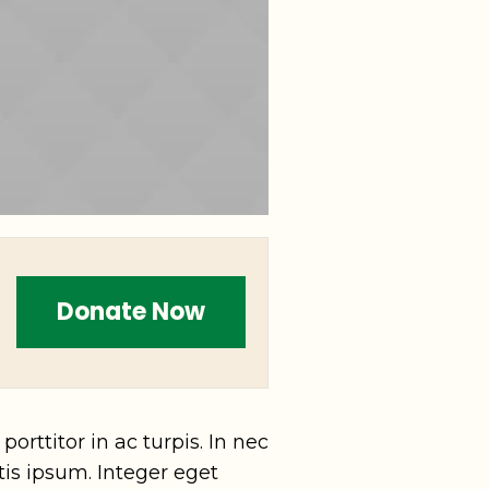
Donate Now
orttitor in ac turpis. In nec
tis ipsum. Integer eget