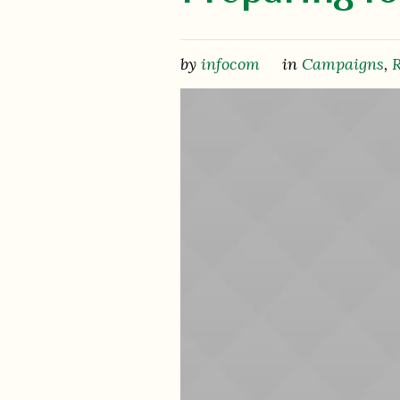
by
infocom
in
Campaigns
,
R