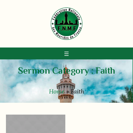
Sermon Category :
Faith
Home
»
Faith