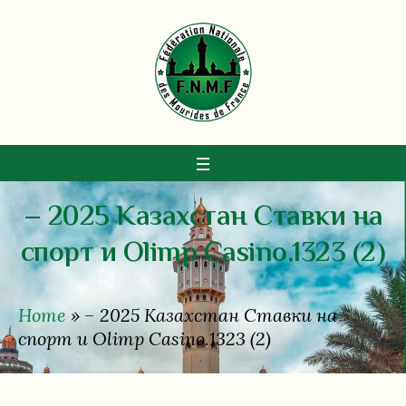
– 2025 Казахстан Ставки на
спорт и Olimp Casino.1323 (2)
Home
»
– 2025 Казахстан Ставки на
спорт и Olimp Casino.1323 (2)