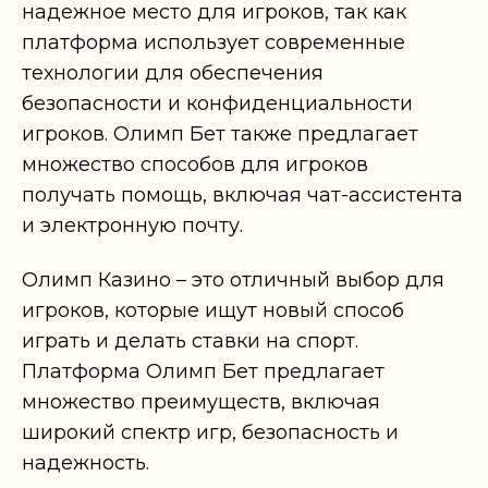
надежное место для игроков, так как
платформа использует современные
технологии для обеспечения
безопасности и конфиденциальности
игроков. Олимп Бет также предлагает
множество способов для игроков
получать помощь, включая чат-ассистента
и электронную почту.
Олимп Казино – это отличный выбор для
игроков, которые ищут новый способ
играть и делать ставки на спорт.
Платформа Олимп Бет предлагает
множество преимуществ, включая
широкий спектр игр, безопасность и
надежность.