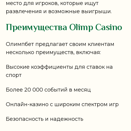
место для игроков, которые ищут
развлечения и возможные выигрыши.
Преимущества Olimp Casino
Олимпбет предлагает своим клиентам
несколько преимуществ, включая:
Высокие коэффициенты для ставок на
спорт
Более 20 000 событий в месяц
Онлайн-казино с широким спектром игр
Безопасность и надежность