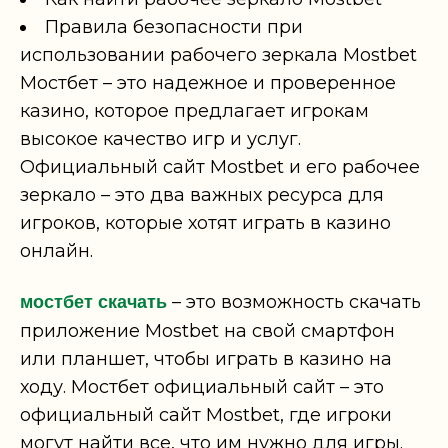
Правила безопасности при
использовании рабочего зеркала Mostbet
Мостбет – это надежное и проверенное
казино, которое предлагает игрокам
высокое качество игр и услуг.
Официальный сайт Mostbet и его рабочее
зеркало – это два важных ресурса для
игроков, которые хотят играть в казино
онлайн.
мостбет скачать
– это возможность скачать
приложение Mostbet на свой смартфон
или планшет, чтобы играть в казино на
ходу. Мостбет официальный сайт – это
официальный сайт Mostbet, где игроки
могут найти все, что им нужно для игры.