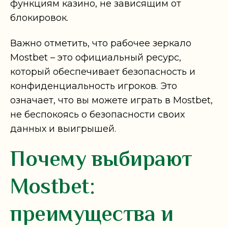
функциям казино, не зависящим от
блокировок.
Важно отметить, что рабочее зеркало
Mostbet – это официальный ресурс,
который обеспечивает безопасность и
конфиденциальность игроков. Это
означает, что вы можете играть в Mostbet,
не беспокоясь о безопасности своих
данных и выигрышей.
Почему выбирают
Mostbet:
преимущества и