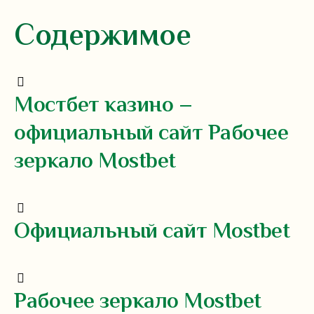
Содержимое
Мостбет казино –
официальный сайт Рабочее
зеркало Mostbet
Официальный сайт Mostbet
Рабочее зеркало Mostbet