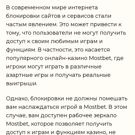
В современном мире интернета
блокировки сайтов и сервисов стали
частым явлением. Это может привести к
тому, что пользователи не могут получить
доступ к своим любимым играм и
функциям. В частности, это касается
популярного онлайн-казино Mostbet, где
игроки могут играть в различные
азартные игры и получать реальные
выигрыши.
Однако, блокировки не должны помешать
вам наслаждаться игрой в Mostbet. В этом
случае, вам доступен рабочее зеркало
Mostbet, которое позволяет получить
доступ к играм и функциям казино, не