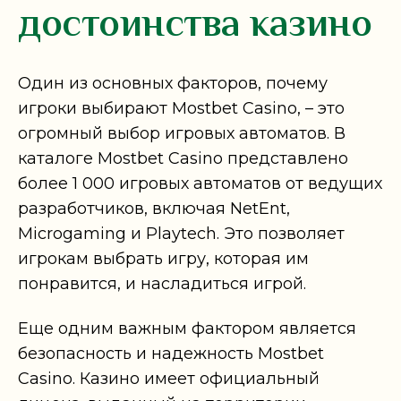
достоинства казино
Один из основных факторов, почему
игроки выбирают Mostbet Casino, – это
огромный выбор игровых автоматов. В
каталоге Mostbet Casino представлено
более 1 000 игровых автоматов от ведущих
разработчиков, включая NetEnt,
Microgaming и Playtech. Это позволяет
игрокам выбрать игру, которая им
понравится, и насладиться игрой.
Еще одним важным фактором является
безопасность и надежность Mostbet
Casino. Казино имеет официальный