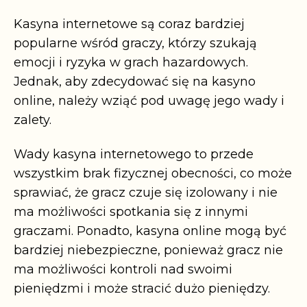
Kasyna internetowe są coraz bardziej
popularne wśród graczy, którzy szukają
emocji i ryzyka w grach hazardowych.
Jednak, aby zdecydować się na kasyno
online, należy wziąć pod uwagę jego wady i
zalety.
Wady kasyna internetowego to przede
wszystkim brak fizycznej obecności, co może
sprawiać, że gracz czuje się izolowany i nie
ma możliwości spotkania się z innymi
graczami. Ponadto, kasyna online mogą być
bardziej niebezpieczne, ponieważ gracz nie
ma możliwości kontroli nad swoimi
pieniędzmi i może stracić dużo pieniędzy.