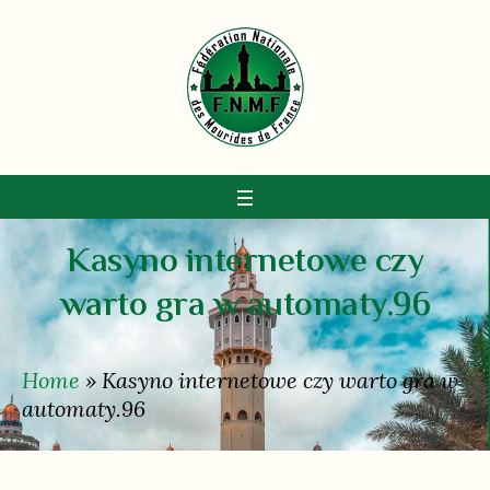
Kasyno internetowe czy
warto gra w automaty.96
Home
»
Kasyno internetowe czy warto gra w
automaty.96