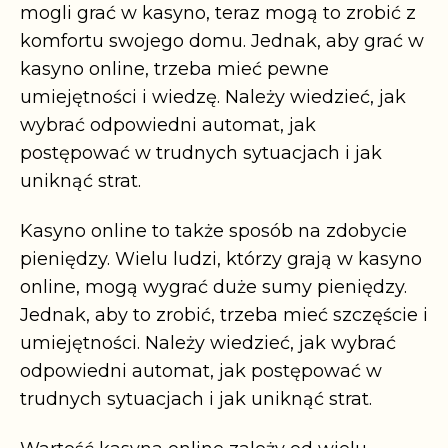
mogli grać w kasyno, teraz mogą to zrobić z
komfortu swojego domu. Jednak, aby grać w
kasyno online, trzeba mieć pewne
umiejętności i wiedzę. Należy wiedzieć, jak
wybrać odpowiedni automat, jak
postępować w trudnych sytuacjach i jak
uniknąć strat.
Kasyno online to także sposób na zdobycie
pieniędzy. Wielu ludzi, którzy grają w kasyno
online, mogą wygrać duże sumy pieniędzy.
Jednak, aby to zrobić, trzeba mieć szczęście i
umiejętności. Należy wiedzieć, jak wybrać
odpowiedni automat, jak postępować w
trudnych sytuacjach i jak uniknąć strat.