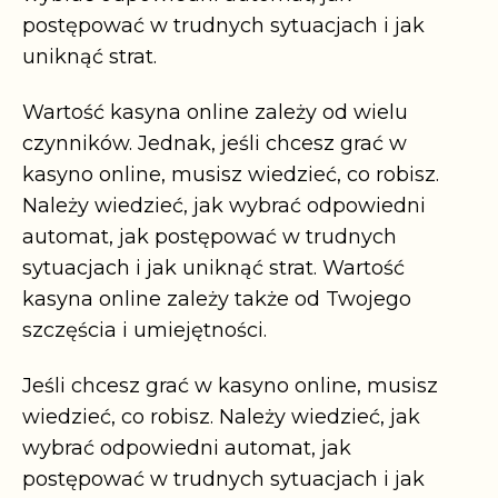
postępować w trudnych sytuacjach i jak
uniknąć strat.
Wartość kasyna online zależy od wielu
czynników. Jednak, jeśli chcesz grać w
kasyno online, musisz wiedzieć, co robisz.
Należy wiedzieć, jak wybrać odpowiedni
automat, jak postępować w trudnych
sytuacjach i jak uniknąć strat. Wartość
kasyna online zależy także od Twojego
szczęścia i umiejętności.
Jeśli chcesz grać w kasyno online, musisz
wiedzieć, co robisz. Należy wiedzieć, jak
wybrać odpowiedni automat, jak
postępować w trudnych sytuacjach i jak