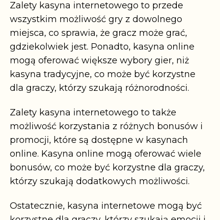
Zalety kasyna internetowego to przede
wszystkim możliwość gry z dowolnego
miejsca, co sprawia, że gracz może grać,
gdziekolwiek jest. Ponadto, kasyna online
mogą oferować większe wybory gier, niż
kasyna tradycyjne, co może być korzystne
dla graczy, którzy szukają różnorodności.
Zalety kasyna internetowego to także
możliwość korzystania z różnych bonusów i
promocji, które są dostępne w kasynach
online. Kasyna online mogą oferować wiele
bonusów, co może być korzystne dla graczy,
którzy szukają dodatkowych możliwości.
Ostatecznie, kasyna internetowe mogą być
korzystne dla graczy, którzy szukają emocji i