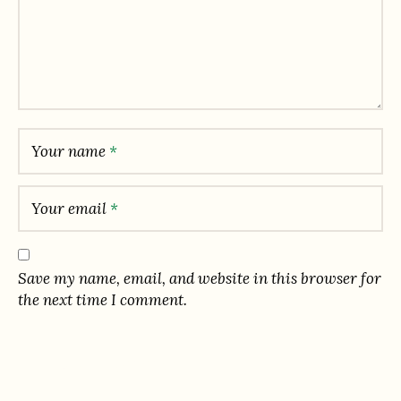
Your name
*
Your email
*
Save my name, email, and website in this browser for
the next time I comment.