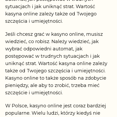
sytuacjach i jak uniknąć strat. Wartość
kasyna online zależy także od Twojego
szczęścia i umiejętności.
Jeśli chcesz grać w kasyno online, musisz
wiedzieć, co robisz. Należy wiedzieć, jak
wybrać odpowiedni automat, jak
postępować w trudnych sytuacjach i jak
uniknąć strat. Wartość kasyna online zależy
także od Twojego szczęścia i umiejętności.
Kasyno online to także sposób na zdobycie
pieniędzy, ale aby to zrobić, trzeba mieć
szczęście i umiejętności.
W Polsce, kasyno online jest coraz bardziej
popularne. Wielu ludzi, którzy kiedyś nie