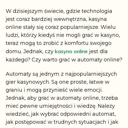
W dzisiejszym świecie, gdzie technologia
jest coraz bardziej wewnętrzna, kasyna
online stały się coraz popularniejsze. Wielu
ludzi, którzy kiedyś nie mogli grać w kasyno,
teraz mogą to zrobić z komfortu swojego
kasyno online
domu. Jednak, czy
jest dla
każdego? Czy warto grać w automaty online?
Automaty są jednym z najpopularniejszych
gier kasynowych. Są one proste, łatwe w
graniu i mogą przynieść wiele emocji.
Jednak, aby grać w automaty online, trzeba
mieć pewne umiejętności i wiedzę. Należy
wiedzieć, jak wybrać odpowiedni automat,
jak postępować w trudnych sytuacjach i jak