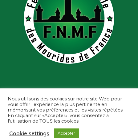
Nous utilisons des cookies sur notre site Web pour
vous offrir l'expérience la plus pertinente en
mémorisant vos préférences et les visites répétées.
En cliquant sur «Accepter», vous consentez à
l'utilisation de TOUS les cookies.
Fédération Nationale des Mourides de
France ©2022 - Tous droits réservés
Cookie settings
Accepter