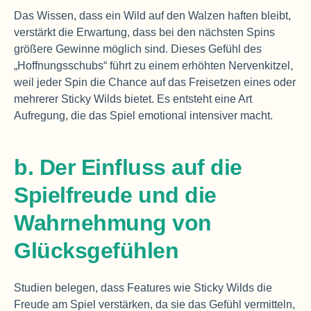
Das Wissen, dass ein Wild auf den Walzen haften bleibt,
verstärkt die Erwartung, dass bei den nächsten Spins
größere Gewinne möglich sind. Dieses Gefühl des
„Hoffnungsschubs“ führt zu einem erhöhten Nervenkitzel,
weil jeder Spin die Chance auf das Freisetzen eines oder
mehrerer Sticky Wilds bietet. Es entsteht eine Art
Aufregung, die das Spiel emotional intensiver macht.
b. Der Einfluss auf die
Spielfreude und die
Wahrnehmung von
Glücksgefühlen
Studien belegen, dass Features wie Sticky Wilds die
Freude am Spiel verstärken, da sie das Gefühl vermitteln,