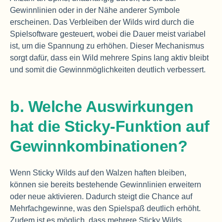
Gewinnlinien oder in der Nähe anderer Symbole
erscheinen. Das Verbleiben der Wilds wird durch die
Spielsoftware gesteuert, wobei die Dauer meist variabel
ist, um die Spannung zu erhöhen. Dieser Mechanismus
sorgt dafür, dass ein Wild mehrere Spins lang aktiv bleibt
und somit die Gewinnmöglichkeiten deutlich verbessert.
b. Welche Auswirkungen
hat die Sticky-Funktion auf
Gewinnkombinationen?
Wenn Sticky Wilds auf den Walzen haften bleiben,
können sie bereits bestehende Gewinnlinien erweitern
oder neue aktivieren. Dadurch steigt die Chance auf
Mehrfachgewinne, was den Spielspaß deutlich erhöht.
Zudem ist es möglich, dass mehrere Sticky Wilds