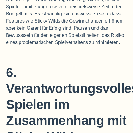
Spieler Limitierungen setzen, beispielsweise Zeit- oder
Budgetlimits. Es ist wichtig, sich bewusst zu sein, dass
Features wie Sticky Wilds die Gewinnchancen erhöhen,
aber kein Garant für Erfolg sind. Pausen und das
Bewusstsein für den eigenen Spielstil helfen, das Risiko
eines problematischen Spielverhaltens zu minimieren.
6.
Verantwortungsvolle
Spielen im
Zusammenhang mit