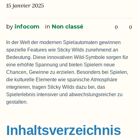
15 janvier 2025
by
infocom
in
Non classé
0
0
In der Welt der modernen Spielautomaten gewinnen
spezielle Features wie Sticky Wilds zunehmend an
Bedeutung. Diese innovativen Wild-Symbole sorgen für
eine erhöhte Spannung und bieten Spielern neue
Chancen, Gewinne zu erzielen. Besonders bei Spielen,
die kulturelle Elemente wie spanische Atmosphäre
integrieren, tragen Sticky Wilds dazu bei, das
Spielerlebnis intensiver und abwechslungsreicher zu
gestalten.
Inhaltsverzeichnis