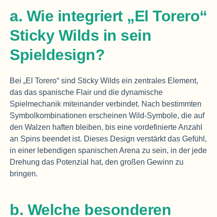
a. Wie integriert „El Torero“
Sticky Wilds in sein
Spieldesign?
Bei „El Torero“ sind Sticky Wilds ein zentrales Element,
das das spanische Flair und die dynamische
Spielmechanik miteinander verbindet. Nach bestimmten
Symbolkombinationen erscheinen Wild-Symbole, die auf
den Walzen haften bleiben, bis eine vordefinierte Anzahl
an Spins beendet ist. Dieses Design verstärkt das Gefühl,
in einer lebendigen spanischen Arena zu sein, in der jede
Drehung das Potenzial hat, den großen Gewinn zu
bringen.
b. Welche besonderen