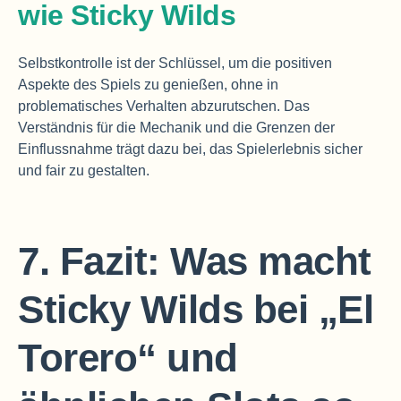
wie Sticky Wilds
Selbstkontrolle ist der Schlüssel, um die positiven
Aspekte des Spiels zu genießen, ohne in
problematisches Verhalten abzurutschen. Das
Verständnis für die Mechanik und die Grenzen der
Einflussnahme trägt dazu bei, das Spielerlebnis sicher
und fair zu gestalten.
7. Fazit: Was macht
Sticky Wilds bei „El
Torero“ und