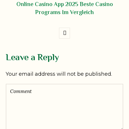
Online Casino App 2025 Beste Casino
Programs Im Vergleich
Leave a Reply
Your email address will not be published.
Comment