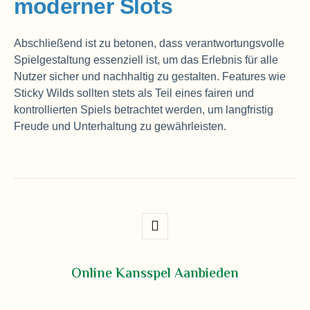
moderner Slots
Abschließend ist zu betonen, dass verantwortungsvolle
Spielgestaltung essenziell ist, um das Erlebnis für alle
Nutzer sicher und nachhaltig zu gestalten. Features wie
Sticky Wilds sollten stets als Teil eines fairen und
kontrollierten Spiels betrachtet werden, um langfristig
Freude und Unterhaltung zu gewährleisten.
Online Kansspel Aanbieden