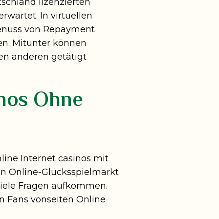
schland lizenzierten
wartet. In virtuellen
Genuss von Repayment
en. Mitunter können
en anderen getätigt
inos Ohne
ine Internet casinos mit
n Online-Glücksspielmarkt
viele Fragen aufkommen.
en Fans vonseiten Online