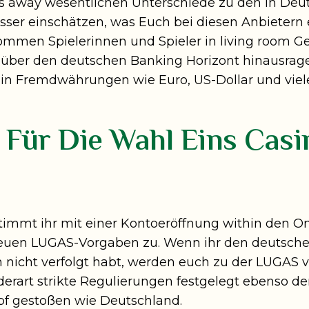
 away wesentlichen Unterschiede zu den in Deut
ser einschätzen, was Euch bei diesen Anbietern er
ommen Spielerinnen und Spieler in living room 
el über den deutschen Banking Horizont hinausrag
in Fremdwährungen wie Euro, US-Dollar und viel
n Für Die Wahl Eins Cas
immt ihr mit einer Kontoeröffnung within den Onl
neuen LUGAS-Vorgaben zu. Wenn ihr den deutsche
 nicht verfolgt habt, werden euch zu der LUGAS 
derart strikte Regulierungen festgelegt ebenso d
pf gestoßen wie Deutschland.