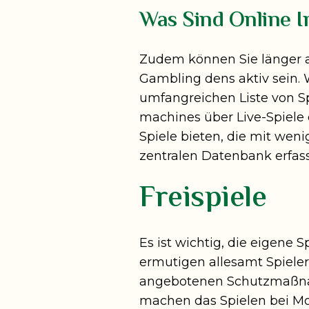
Was Sind Online I
Zudem können Sie länger a
Gambling dens aktiv sein. 
umfangreichen Liste von Sp
machines über Live-Spiele e
Spiele bieten, die mit wen
zentralen Datenbank erfasst
Freispiele
Es ist wichtig, die eigene
ermutigen allesamt Spieler
angebotenen Schutzmaßna
machen das Spielen bei Mo