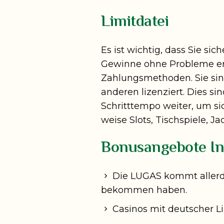
Limitdatei
Es ist wichtig, dass Sie si
Gewinne ohne Probleme erh
Zahlungsmethoden. Sie sin
anderen lizenziert. Dies s
Schritttempo weiter, um sic
weise Slots, Tischspiele, J
Bonusangebote In
Die LUGAS kommt allerdi
bekommen haben.
Casinos mit deutscher Li