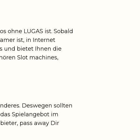
nos ohne LUGAS ist. Sobald
amer ist, in Internet
s und bietet Ihnen die
hören Slot machines,
anderes. Deswegen sollten
 das Spielangebot im
bieter, pass away Dir