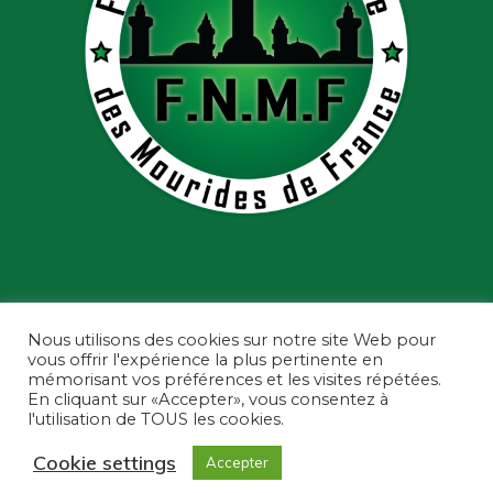
Nous utilisons des cookies sur notre site Web pour
vous offrir l'expérience la plus pertinente en
mémorisant vos préférences et les visites répétées.
En cliquant sur «Accepter», vous consentez à
l'utilisation de TOUS les cookies.
Fédération Nationale des Mourides de
France ©2022 - Tous droits réservés
Cookie settings
Accepter