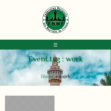
Event tag :
work
Home
»
work