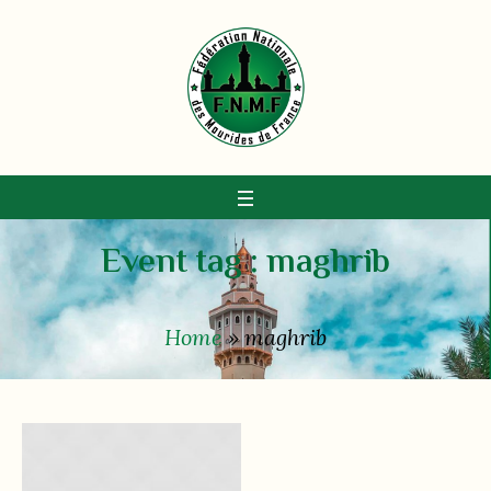
Event tag :
maghrib
Home
»
maghrib