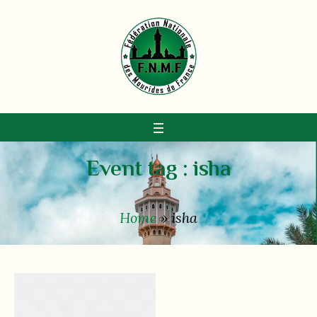
Event tag :
isha
Home
»
isha