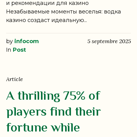
и рекомендации для казино
Незабываемые моменты веселья: водка
казино создаст идеальную...
5 septembre 2025
by
infocom
In
Post
Article
A thrilling 75% of
players find their
fortune while