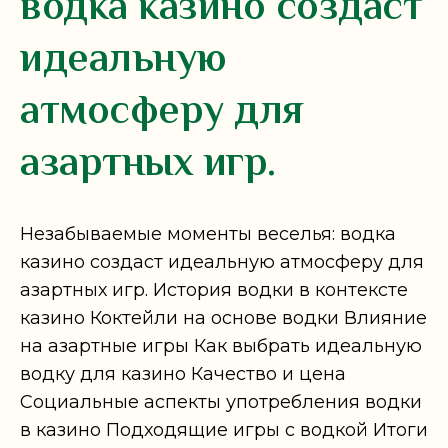
водка казино создаст
идеальную
атмосферу для
азартных игр.
Незабываемые моменты веселья: водка
казино создаст идеальную атмосферу для
азартных игр. История водки в контексте
казино Коктейли на основе водки Влияние
на азартные игры Как выбрать идеальную
водку для казино Качество и цена
Социальные аспекты употребления водки
в казино Подходящие игры с водкой Итоги