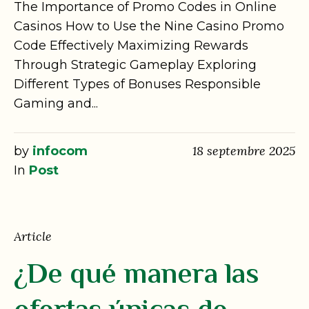
The Importance of Promo Codes in Online
Casinos How to Use the Nine Casino Promo
Code Effectively Maximizing Rewards
Through Strategic Gameplay Exploring
Different Types of Bonuses Responsible
Gaming and...
18 septembre 2025
by
infocom
In
Post
Article
¿De qué manera las