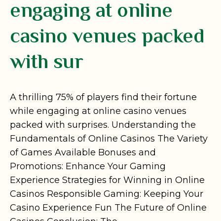
engaging at online
casino venues packed
with sur
A thrilling 75% of players find their fortune
while engaging at online casino venues
packed with surprises. Understanding the
Fundamentals of Online Casinos The Variety
of Games Available Bonuses and
Promotions: Enhance Your Gaming
Experience Strategies for Winning in Online
Casinos Responsible Gaming: Keeping Your
Casino Experience Fun The Future of Online