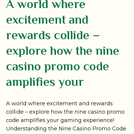
A world where
excitement and
rewards collide –
explore how the nine
casino promo code
amplifies your
A world where excitement and rewards
collide – explore how the nine casino promo
code amplifies your gaming experience!
Understanding the Nine Casino Promo Code