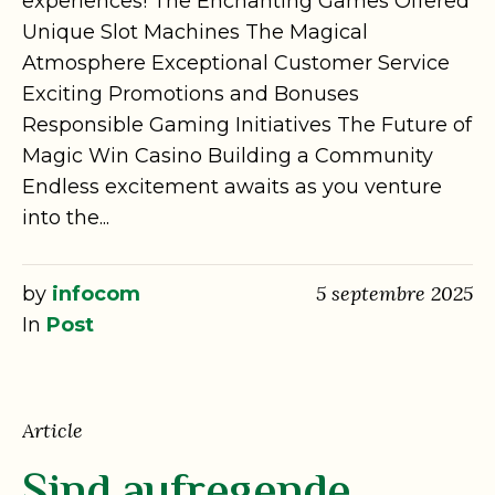
experiences! The Enchanting Games Offered
Unique Slot Machines The Magical
Atmosphere Exceptional Customer Service
Exciting Promotions and Bonuses
Responsible Gaming Initiatives The Future of
Magic Win Casino Building a Community
Endless excitement awaits as you venture
into the...
5 septembre 2025
by
infocom
In
Post
Article
Sind aufregende