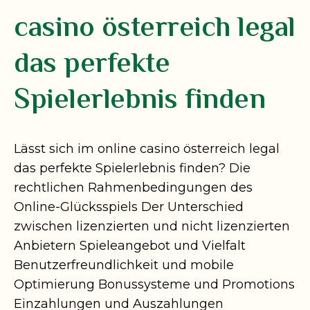
casino österreich legal
das perfekte
Spielerlebnis finden
Lässt sich im online casino österreich legal
das perfekte Spielerlebnis finden? Die
rechtlichen Rahmenbedingungen des
Online-Glücksspiels Der Unterschied
zwischen lizenzierten und nicht lizenzierten
Anbietern Spieleangebot und Vielfalt
Benutzerfreundlichkeit und mobile
Optimierung Bonussysteme und Promotions
Einzahlungen und Auszahlungen