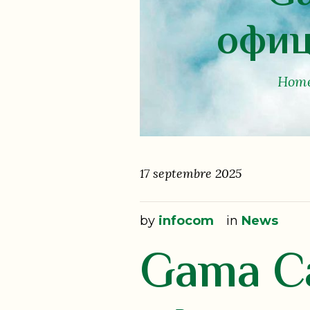
офиц
Hom
17 septembre 2025
by
infocom
in
News
Gama Ca