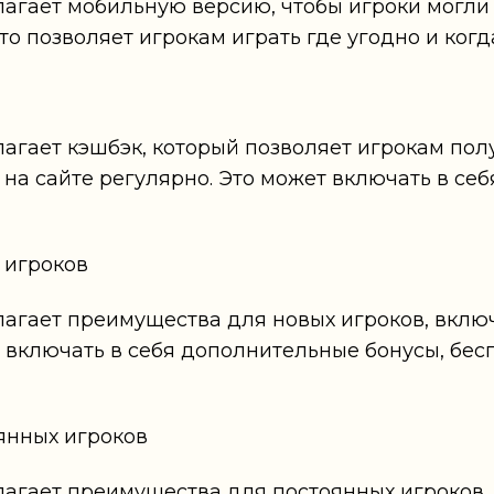
лагает мобильную версию, чтобы игроки могли 
то позволяет игрокам играть где угодно и когд
агает кэшбэк, который позволяет игрокам полу
 на сайте регулярно. Это может включать в с
 игроков
лагает преимущества для новых игроков, вклю
 включать в себя дополнительные бонусы, бес
янных игроков
лагает преимущества для постоянных игроков