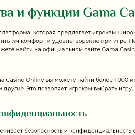
а и функции Gama Cas
о платформа, которая предлагает игрокам шир
чить им комфорт и удовлетворение при игре. 
ожете найти на официальном сайте Gama Casino
 Casino Online вы можете найти более 1 000 и
и другие. Это позволяет игрокам выбрать игру,
конфиденциальность
печивает безопасность и конфиденциальность с