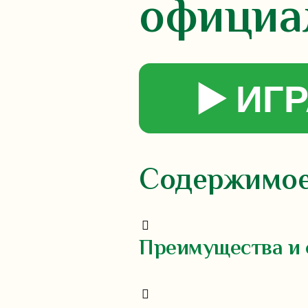
официа
▶️ ИГ
Содержимо
Преимущества и 