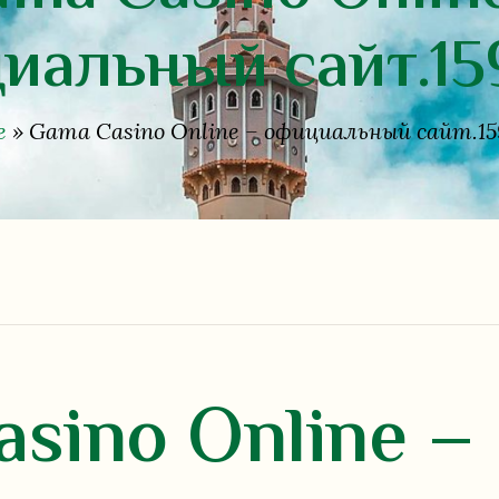
иальный сайт.159
e
»
Gama Casino Online – официальный сайт.159
sino Online –