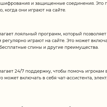
 шифрования и защищенные соединения. Это п
о, когда они играют на сайте.
лагает лояльный программ, который позволяет
 регулярно играют на сайте. Это может включа
бесплатные спины и другие преимущества.
агает 24/7 поддержку, чтобы помочь игрокам 
о может включать в себя чат-ассистента, элек