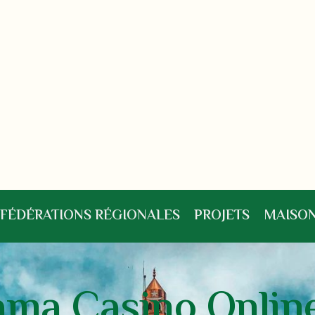
FÉDÉRATIONS RÉGIONALES
PROJETS
MAISON
ma Casino Onlin