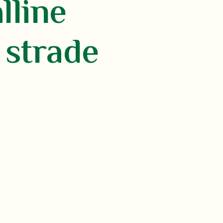
lline
 strade