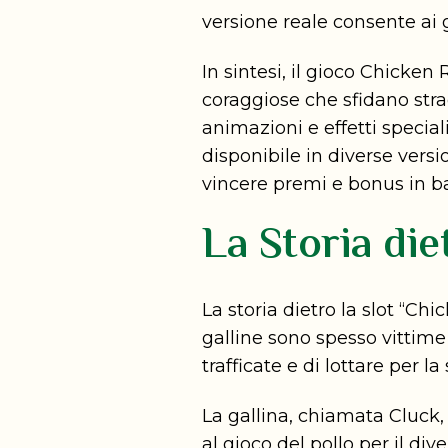
versione reale consente ai g
In sintesi, il gioco Chicken
coraggiose che sfidano strad
animazioni e effetti specia
disponibile in diverse versi
vincere premi e bonus in bas
La Storia diet
La storia dietro la slot “C
galline sono spesso vittime 
trafficate e di lottare per la 
La gallina, chiamata Cluck,
al gioco del pollo per il di