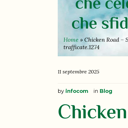
che cel
che sfi
Home
»
Chicken Road – Sl
trafficate.1274
11 septembre 2025
by
infocom
in
Blog
Chicken 