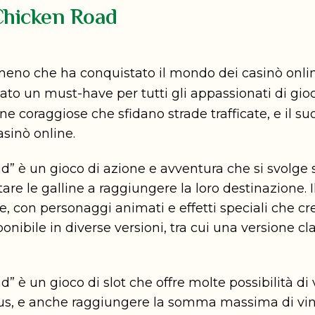
Chicken Road
omeno che ha conquistato il mondo dei casinò onlin
ato un must-have per tutti gli appassionati di gi
lline coraggiose che sfidano strade trafficate, e il
asinò online.
ad” è un gioco di azione e avventura che si svolge s
are le galline a raggiungere la loro destinazione. I
ce, con personaggi animati e effetti speciali che 
onibile in diverse versioni, tra cui una versione c
d” è un gioco di slot che offre molte possibilità di 
us, e anche raggiungere la somma massima di vincit