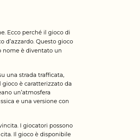
e. Ecco perché il gioco di
oco d’azzardo. Questo gioco
 suo nome è diventato un
u una strada trafficata,
l gioco è caratterizzato da
creano un’atmosfera
lassica e una versione con
vincita. I giocatori possono
a. Il gioco è disponibile