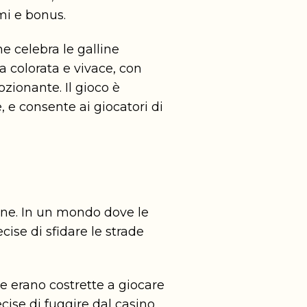
emi e bonus.
he celebra le galline
ca colorata e vivace, con
zionante. Il gioco è
, e consente ai giocatori di
ione. In un mondo dove le
cise di sfidare le strade
ne erano costrette a giocare
cise di fuggire dal casino,