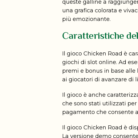
queste galline a raggiungere
una grafica colorata e viva
più emozionante.
Caratteristiche de
Il gioco Chicken Road è car
giochi di slot online. Ad e
premi e bonus in base alle 
ai giocatori di avanzare di l
Il gioco è anche caratterizz
che sono stati utilizzati pe
pagamento che consente ai g
Il gioco Chicken Road è dis
La versione demo consente a