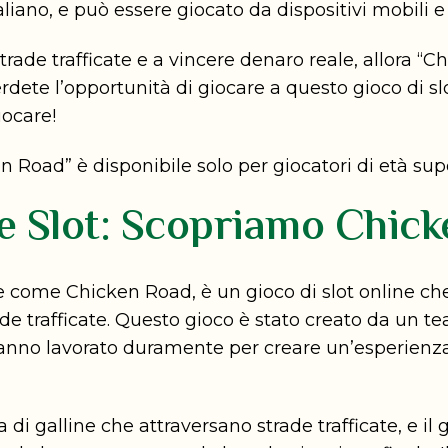
’italiano, e può essere giocato da dispositivi mobili
strade trafficate e a vincere denaro reale, allora “C
erdete l’opportunità di giocare a questo gioco di sl
iocare!
en Road” è disponibile solo per giocatori di età sup
le Slot: Scopriamo Chic
he come Chicken Road, è un gioco di slot online che
de trafficate. Questo gioco è stato creato da un te
 hanno lavorato duramente per creare un’esperienza
 di galline che attraversano strade trafficate, e il