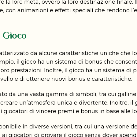
 la loro meta, ovvero la loro destinazione finale. I
ce, con animazioni e effetti speciali che rendono l
l Gioco
atterizzato da alcune caratteristiche uniche che lo
sempio, il gioco ha un sistema di bonus che consent
loro prestazioni. Inoltre, il gioco ha un sistema d
ivello e di ottenere nuovi bonus e caratteristiche.
ato da una vasta gamma di simboli, tra cui galline, 
r creare un’atmosfera unica e divertente. Inoltre, il
iocatori di vincere premi e bonus in base alle lo
ponibile in diverse versioni, tra cui una versione 
i giocatori di provare il gioco senza dover spend