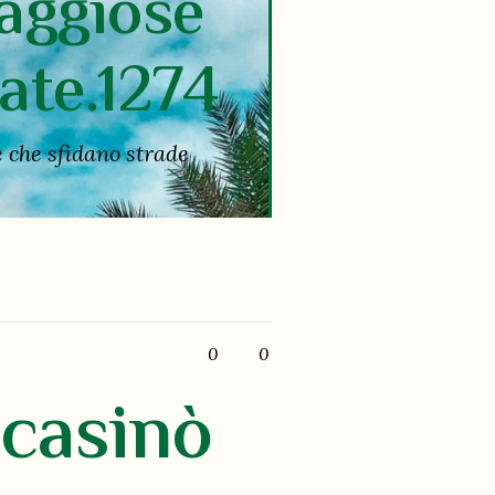
raggiose
ate.1274
e che sfidano strade
0
0
 casinò