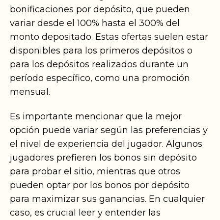
bonificaciones por depósito, que pueden
variar desde el 100% hasta el 300% del
monto depositado. Estas ofertas suelen estar
disponibles para los primeros depósitos o
para los depósitos realizados durante un
período específico, como una promoción
mensual.
Es importante mencionar que la mejor
opción puede variar según las preferencias y
el nivel de experiencia del jugador. Algunos
jugadores prefieren los bonos sin depósito
para probar el sitio, mientras que otros
pueden optar por los bonos por depósito
para maximizar sus ganancias. En cualquier
caso, es crucial leer y entender las