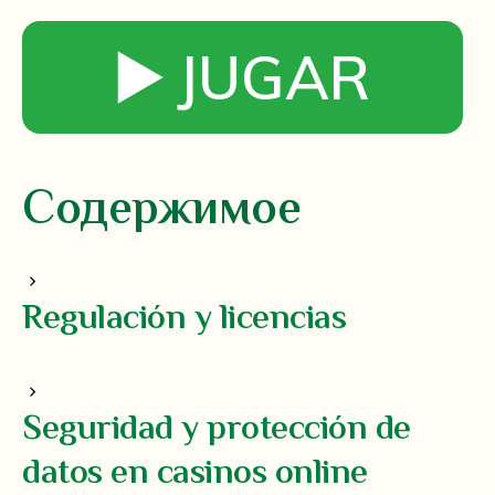
▶️ JUGAR
Содержимое
Regulación y licencias
Seguridad y protección de
datos en casinos online