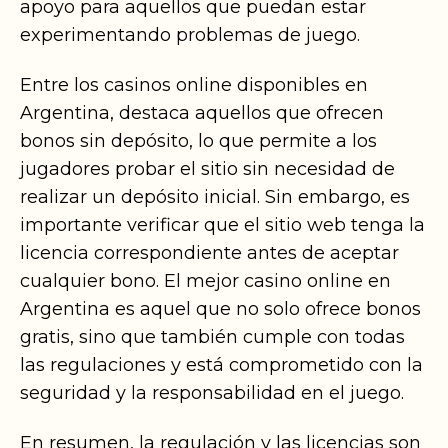
apoyo para aquellos que puedan estar
experimentando problemas de juego.
Entre los casinos online disponibles en
Argentina, destaca aquellos que ofrecen
bonos sin depósito, lo que permite a los
jugadores probar el sitio sin necesidad de
realizar un depósito inicial. Sin embargo, es
importante verificar que el sitio web tenga la
licencia correspondiente antes de aceptar
cualquier bono. El mejor casino online en
Argentina es aquel que no solo ofrece bonos
gratis, sino que también cumple con todas
las regulaciones y está comprometido con la
seguridad y la responsabilidad en el juego.
En resumen, la regulación y las licencias son