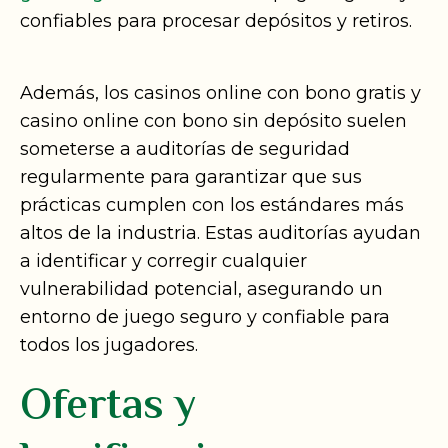
confiables para procesar depósitos y retiros.
Además, los casinos online con bono gratis y
casino online con bono sin depósito suelen
someterse a auditorías de seguridad
regularmente para garantizar que sus
prácticas cumplen con los estándares más
altos de la industria. Estas auditorías ayudan
a identificar y corregir cualquier
vulnerabilidad potencial, asegurando un
entorno de juego seguro y confiable para
todos los jugadores.
Ofertas y