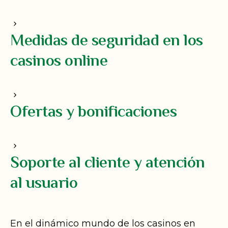
Medidas de seguridad en los
casinos online
Ofertas y bonificaciones
Soporte al cliente y atención
al usuario
En el dinámico mundo de los casinos en