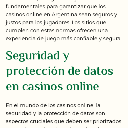
fundamentales para garantizar que los
casinos online en Argentina sean seguros y
justos para los jugadores. Los sitios que
cumplen con estas normas ofrecen una
experiencia de juego más confiable y segura.
Seguridad y
protección de datos
en casinos online
En el mundo de los casinos online, la
seguridad y la protección de datos son
aspectos cruciales que deben ser priorizados