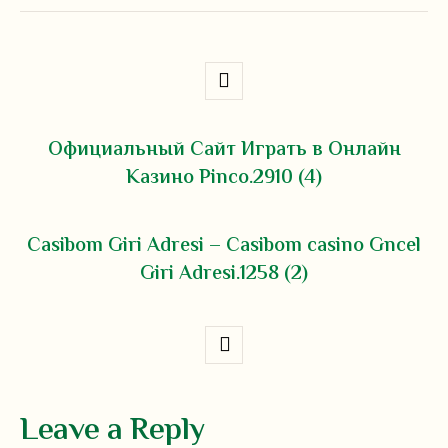
Официальный Сайт Играть в Онлайн
Казино Pinco.2910 (4)
Casibom Giri Adresi – Casibom casino Gncel
Giri Adresi.1258 (2)
Leave a Reply