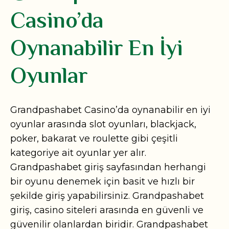
Casino’da
Oynanabilir En İyi
Oyunlar
Grandpashabet Casino’da oynanabilir en iyi
oyunlar arasında slot oyunları, blackjack,
poker, bakarat ve roulette gibi çeşitli
kategoriye ait oyunlar yer alır.
Grandpashabet giriş sayfasından herhangi
bir oyunu denemek için basit ve hızlı bir
şekilde giriş yapabilirsiniz. Grandpashabet
giriş, casino siteleri arasında en güvenli ve
güvenilir olanlardan biridir. Grandpashabet