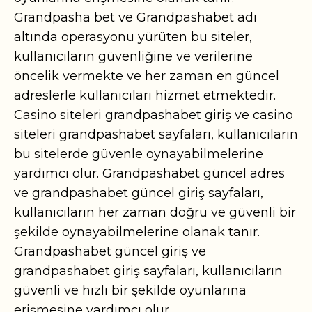
Grandpasha bet ve Grandpashabet adı
altında operasyonu yürüten bu siteler,
kullanıcıların güvenliğine ve verilerine
öncelik vermekte ve her zaman en güncel
adreslerle kullanıcıları hizmet etmektedir.
Casino siteleri grandpashabet giriş ve casino
siteleri grandpashabet sayfaları, kullanıcıların
bu sitelerde güvenle oynayabilmelerine
yardımcı olur. Grandpashabet güncel adres
ve grandpashabet güncel giriş sayfaları,
kullanıcıların her zaman doğru ve güvenli bir
şekilde oynayabilmelerine olanak tanır.
Grandpashabet güncel giriş ve
grandpashabet giriş sayfaları, kullanıcıların
güvenli ve hızlı bir şekilde oyunlarına
erişmesine yardımcı olur.