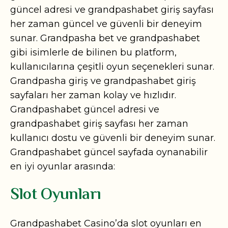
güncel adresi ve grandpashabet giriş sayfası
her zaman güncel ve güvenli bir deneyim
sunar. Grandpasha bet ve grandpashabet
gibi isimlerle de bilinen bu platform,
kullanıcılarına çeşitli oyun seçenekleri sunar.
Grandpasha giriş ve grandpashabet giriş
sayfaları her zaman kolay ve hızlıdır.
Grandpashabet güncel adresi ve
grandpashabet giriş sayfası her zaman
kullanıcı dostu ve güvenli bir deneyim sunar.
Grandpashabet güncel sayfada oynanabilir
en iyi oyunlar arasında:
Slot Oyunları
Grandpashabet Casino’da slot oyunları en