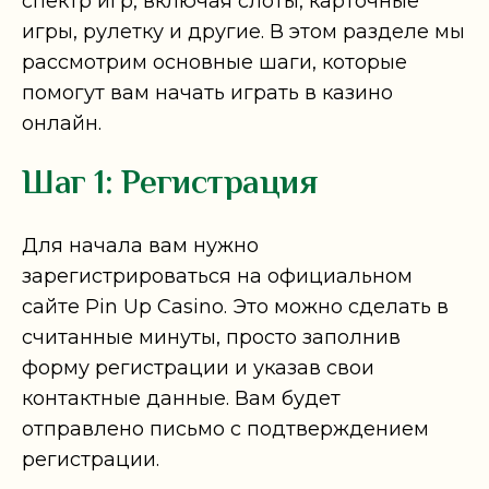
спектр игр, включая слоты, карточные
игры, рулетку и другие. В этом разделе мы
рассмотрим основные шаги, которые
помогут вам начать играть в казино
онлайн.
Шаг 1: Регистрация
Для начала вам нужно
зарегистрироваться на официальном
сайте Pin Up Casino. Это можно сделать в
считанные минуты, просто заполнив
форму регистрации и указав свои
контактные данные. Вам будет
отправлено письмо с подтверждением
регистрации.