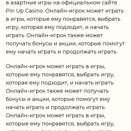
в азартные игры на официальном сайте
Pin Up Casino. Онлайн-игрок может играть
в игры, которые ему понравятся, выбрать
игру, которая ему подходит, и начать
играть. Онлайн-игрок также может
получать бонусы и акции, которые помогут
ему начать играть и продолжать играть.
Онлайн-игрок может играть в игры,
которые ему понравятся, выбрать игру,
которая ему подходит, и начать играть.
Онлайн-игрок также может получать
бонусы и акции, которые помогут ему
начать играть и продолжать играть.
Онлайн-игрок может играть в игры,
которые ему понравятся, выбрать игру,