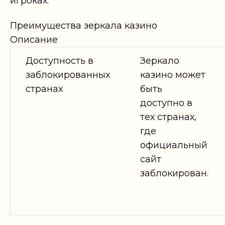
игроках.
Преимущества зеркала казино
Описание
Доступность в
Зеркало
заблокированных
казино может
странах
быть
доступно в
тех странах,
где
официальный
сайт
заблокирован.