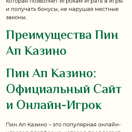
которая позволяет игрокам играть в игры
и получать бонусы, не нарушая местные
законы.
Преимущества Пин
Ап Казино
Пин Ап Казино:
Официальный Сайт
и Онлайн-Игрок
Пин Ап Казино – это популярная онлайн-