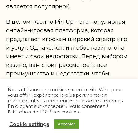
является популярной.
В целом, казино Pin Up – это популярная
онлайн-игровая платформа, которая
предлагает игрокам широкий спектр игр
и услуг. Однако, как и любое казино, она
имеет и свои недостатки. Перед выбором
казино, вам стоит рассмотреть все
преимущества и недостатки, чтобы
сделать более информированный выбор.
Nous utilisons des cookies sur notre site Web pour
vous offrir l'expérience la plus pertinente en
mémorisant vos préférences et les visites répétées.
En cliquant sur «Accepter», vous consentez à
l'utilisation de TOUS les cookies.
Cookie settings
Accepter