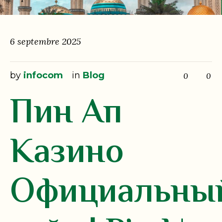
6 septembre 2025
by
infocom
in
Blog
0
0
Пин Ап
Казино
Официальны