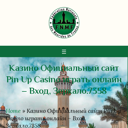
Казино Официальный сайт
Pin Up Casino играть онлайн
– Вход, Зеркало.7358
Home
»
Казино Официальный сайт Pin Up
Casino играть онлайн – Вход,
Зеркало.7358