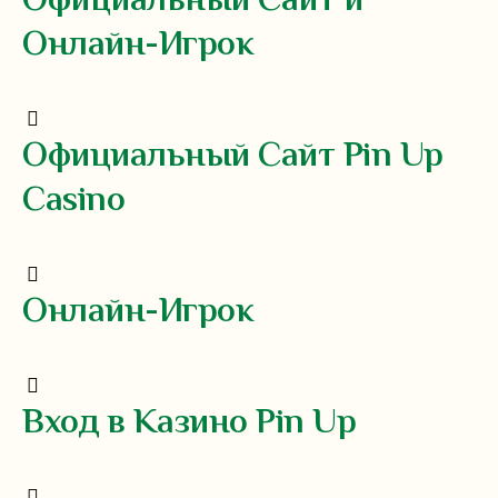
Официальный Сайт и
Онлайн-Игрок
Официальный Сайт Pin Up
Casino
Онлайн-Игрок
Вход в Казино Pin Up