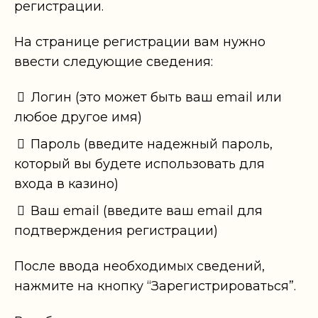
регистрации.
На странице регистрации вам нужно
ввести следующие сведения:
Логин (это может быть ваш email или
любое другое имя)
Пароль (введите надежный пароль,
который вы будете использовать для
входа в казино)
Ваш email (введите ваш email для
подтверждения регистрации)
После ввода необходимых сведений,
нажмите на кнопку “Зарегистрироваться”.