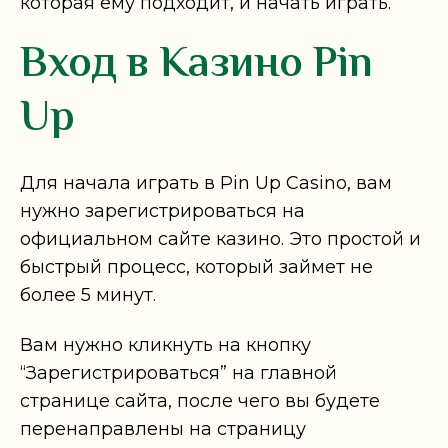
которая ему подходит, и начать играть.
Вход в Казино Pin
Up
Для начала играть в Pin Up Casino, вам
нужно зарегистрироваться на
официальном сайте казино. Это простой и
быстрый процесс, который займет не
более 5 минут.
Вам нужно кликнуть на кнопку
“Зарегистрироваться” на главной
странице сайта, после чего вы будете
перенаправлены на страницу