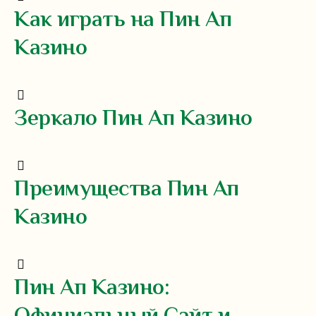
Как играть на Пин Ап
Казино
Зеркало Пин Ап Казино
Преимущества Пин Ап
Казино
Пин Ап Казино: