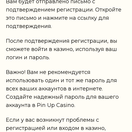
Вам будет отправлено письмо с
подтверждением регистрации. Откройте
это письмо и нажмите на ссылку для
подтверждения.
После подтверждения регистрации, вы
сможете войти в казино, используя ваш
логин и пароль.
Важно! Вам не рекомендуется
использовать один и тот же пароль для
всех ваших аккаунтов в интернете.
Создайте надежный пароль для вашего
аккаунта в Pin Up Casino.
Если у вас возникнут проблемы с
регистрацией или входом в казино,