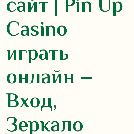
сайт | Pin Up
Casino
играть
онлайн –
Вход,
Зеркало