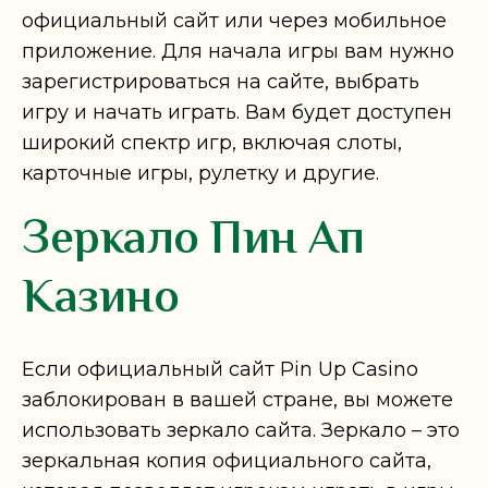
официальный сайт или через мобильное
приложение. Для начала игры вам нужно
зарегистрироваться на сайте, выбрать
игру и начать играть. Вам будет доступен
широкий спектр игр, включая слоты,
карточные игры, рулетку и другие.
Зеркало Пин Ап
Казино
Если официальный сайт Pin Up Casino
заблокирован в вашей стране, вы можете
использовать зеркало сайта. Зеркало – это
зеркальная копия официального сайта,