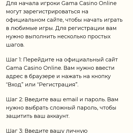
Для начала игроки Gama Casino Online
могут зарегистрироваться на
официальном сайте, чтобы начать играть
в любимые игры. Для регистрации вам
нужно выполнить несколько простых
шагов.
Шаг 1: Перейдите на официальный сайт
Gama Casino Online. Вам нужно ввести
адрес в браузере и нажать на кнопку
“Вход” или “Регистрация”.
Шаг 2: Введите ваш email и пароль. Вам
нужно выбрать сложный пароль, чтобы
защитить ваш аккаунт.
Шаг 3: Введите вашу личную