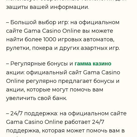
защиты вашей информации.
– Большой выбор игр: на официальном
сайте Gama Casino Online вы можете
найти более 1000 игровых автоматов,
рулетки, покера и других азартных игр.
гамма казино
– Регулярные бонусы и
акции: официальный сайт Gama Casino
Online регулярно предлагает бонусы и
акции, которые могут помочь вам
увеличить свой банк.
– 24/7 поддержка: на официальном сайте
Gama Casino Online работает 24/7
поддержка, которая может помочь вам в