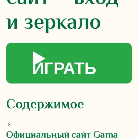
и зеркало
▶️
ИГРАТЬ
Содержимое
Официальный сайт Gama