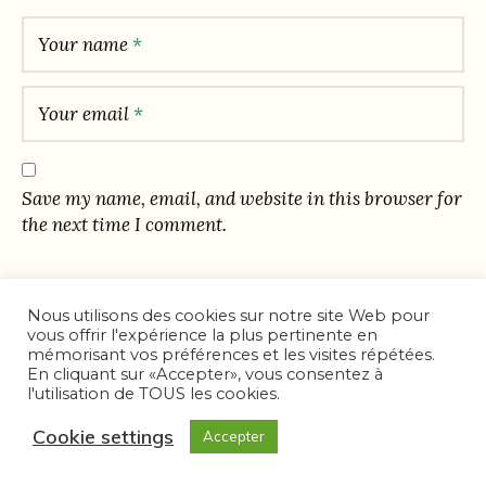
Your name
*
Your email
*
Save my name, email, and website in this browser for
the next time I comment.
Nous utilisons des cookies sur notre site Web pour
vous offrir l'expérience la plus pertinente en
mémorisant vos préférences et les visites répétées.
En cliquant sur «Accepter», vous consentez à
l'utilisation de TOUS les cookies.
Cookie settings
Accepter