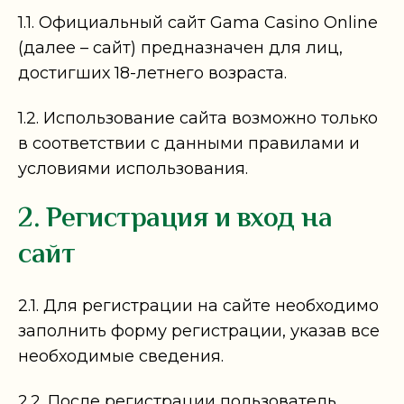
1.1. Официальный сайт Gama Casino Online
(далее – сайт) предназначен для лиц,
достигших 18-летнего возраста.
1.2. Использование сайта возможно только
в соответствии с данными правилами и
условиями использования.
2. Регистрация и вход на
сайт
2.1. Для регистрации на сайте необходимо
заполнить форму регистрации, указав все
необходимые сведения.
2.2. После регистрации пользователь