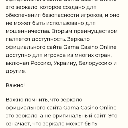
это зеркало, которое создано для
обеспечения безопасности игроков, и оно
не может быть использовано для
мошенничества. Вторым преимуществом
является доступность. Зеркало
официального сайта Gama Casino Online
доступно для игроков из многих стран,
включая Россию, Украину, Белоруссию и
другие.
Важно!
Важно помнить, что зеркало
официального сайта Gama Casino Online –
это зеркало, а не оригинальный сайт. Это
означает, что зеркало может быть