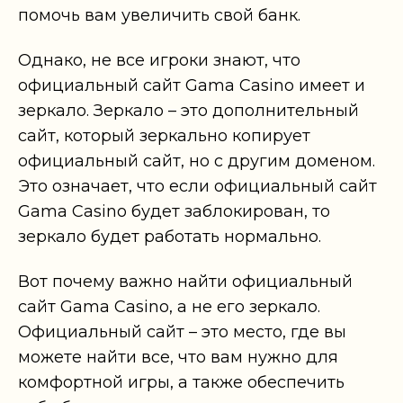
помочь вам увеличить свой банк.
Однако, не все игроки знают, что
официальный сайт Gama Casino имеет и
зеркало. Зеркало – это дополнительный
сайт, который зеркально копирует
официальный сайт, но с другим доменом.
Это означает, что если официальный сайт
Gama Casino будет заблокирован, то
зеркало будет работать нормально.
Вот почему важно найти официальный
сайт Gama Casino, а не его зеркало.
Официальный сайт – это место, где вы
можете найти все, что вам нужно для
комфортной игры, а также обеспечить