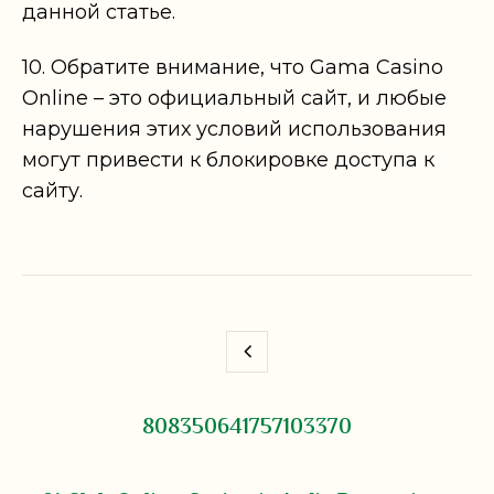
данной статье.
10. Обратите внимание, что Gama Casino
Online – это официальный сайт, и любые
нарушения этих условий использования
могут привести к блокировке доступа к
сайту.
808350641757103370