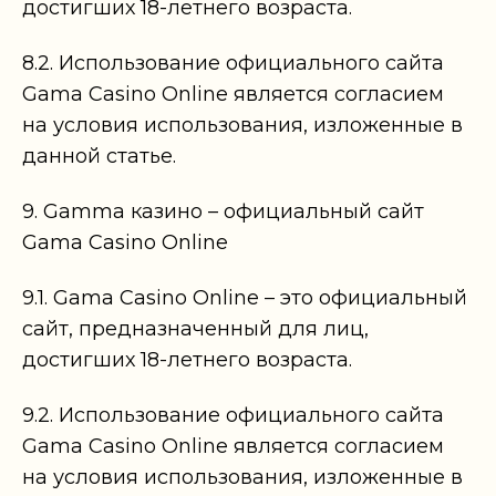
достигших 18-летнего возраста.
8.2. Использование официального сайта
Gama Casino Online является согласием
на условия использования, изложенные в
данной статье.
9. Gamma казино – официальный сайт
Gama Casino Online
9.1. Gama Casino Online – это официальный
сайт, предназначенный для лиц,
достигших 18-летнего возраста.
9.2. Использование официального сайта
Gama Casino Online является согласием
на условия использования, изложенные в