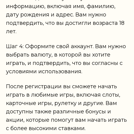
информацию, включая имя, фамилию,
дату рождения и адрес. Вам нужно
подтвердить, что вы достигли возраста 18
лет.
Шаг 4: Оформите свой аккаунт. Вам нужно
выбрать валюту, в которой вы хотите
играть, и подтвердить, что вы согласны с
условиями использования.
После регистрации вы сможете начать
играть в любимые игры, включая слоты,
карточные игры, рулетку и другие. Вам
доступны также различные бонусы и
акции, которые помогут вам начать играть
с более высокими ставками.