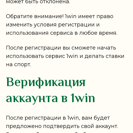
может быть отклонена.
Обратите внимание! 1win имеет право
изменить условия регистрации и
использования сервиса в любое время.
После регистрации вы сможете начать
использовать сервис 1win и делать ставки
на спорт.
Верификация
аккаунта в 1win
После регистрации в 1win, вам будет
предложено подтвердить свой аккаунт.