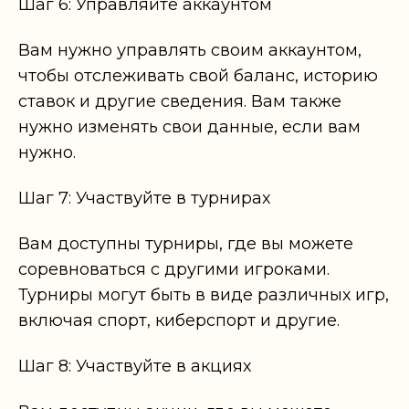
Шаг 6: Управляйте аккаунтом
Вам нужно управлять своим аккаунтом,
чтобы отслеживать свой баланс, историю
ставок и другие сведения. Вам также
нужно изменять свои данные, если вам
нужно.
Шаг 7: Участвуйте в турнирах
Вам доступны турниры, где вы можете
соревноваться с другими игроками.
Турниры могут быть в виде различных игр,
включая спорт, киберспорт и другие.
Шаг 8: Участвуйте в акциях