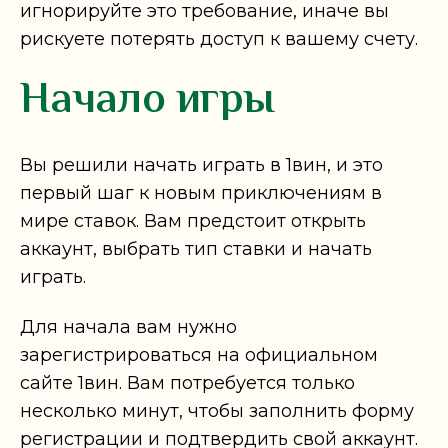
игнорируйте это требование, иначе вы
рискуете потерять доступ к вашему счету.
Начало игры
Вы решили начать играть в 1вин, и это
первый шаг к новым приключениям в
мире ставок. Вам предстоит открыть
аккаунт, выбрать тип ставки и начать
играть.
Для начала вам нужно
зарегистрироваться на официальном
сайте 1вин. Вам потребуется только
несколько минут, чтобы заполнить форму
регистрации и подтвердить свой аккаунт.