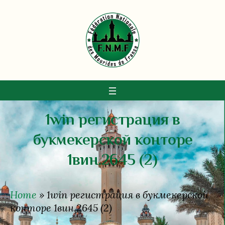
1win регистрация в
букмекерской конторе
1вин.2645 (2)
Home
»
1win регистрация в букмекерской
конторе 1вин.2645 (2)