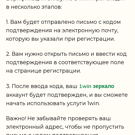
в несколько этапов:
1. Вам будет отправлено письмо с кодом
подтверждения на электронную почту,
которую вы указали при регистрации.
2. Вам нужно открыть письмо и ввести код
подтверждения в соответствующее поле
на странице регистрации.
1win зеркало
3. После ввода кода, ваш
аккаунт будет подтвержден, и вы сможете
начать использовать услуги 1win.
Важно! Не забывайте проверять ваш
электронный адрес, чтобы не пропустить