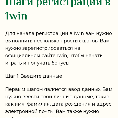
Шаги регистрации в
1win
Для начала регистрации в 1win вам нужно
выполнить несколько простых шагов. Вам
нужно зарегистрироваться на
официальном сайте 1win, чтобы начать
играть и получать бонусы.
Шаг 1: Введите данные
Первым шагом является ввод данных. Вам
нужно ввести свои личные данные, такие
как имя, фамилия, дата рождения и адрес
электронной почты. Вам также нужно