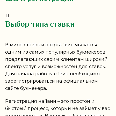
Выбор типа ставки
В мире ставок и азарта 1вин является
одним из самых популярных букмекеров,
предлагающих своим клиентам широкий
спектр услуг и возможностей для ставок.
Для начала работы с 1вин необходимо
зарегистрироваться на официальном
сайте букмекера.
Регистрация на 1вин – это простой и
быстрый процесс, который не займет у вас
много времени. Вам нужно будет ввести