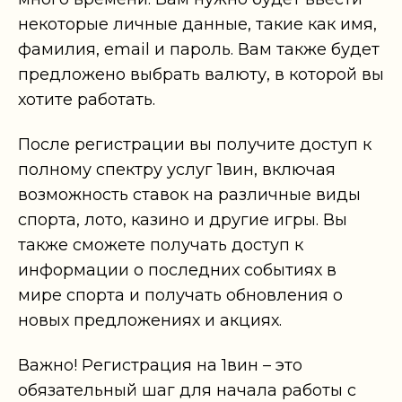
некоторые личные данные, такие как имя,
фамилия, email и пароль. Вам также будет
предложено выбрать валюту, в которой вы
хотите работать.
После регистрации вы получите доступ к
полному спектру услуг 1вин, включая
возможность ставок на различные виды
спорта, лото, казино и другие игры. Вы
также сможете получать доступ к
информации о последних событиях в
мире спорта и получать обновления о
новых предложениях и акциях.
Важно! Регистрация на 1вин – это
обязательный шаг для начала работы с