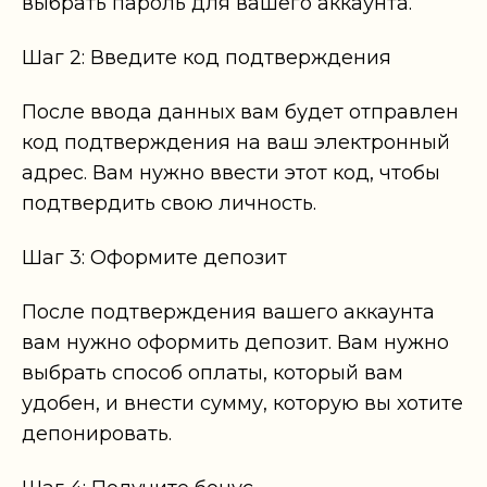
выбрать пароль для вашего аккаунта.
Шаг 2: Введите код подтверждения
После ввода данных вам будет отправлен
код подтверждения на ваш электронный
адрес. Вам нужно ввести этот код, чтобы
подтвердить свою личность.
Шаг 3: Оформите депозит
После подтверждения вашего аккаунта
вам нужно оформить депозит. Вам нужно
выбрать способ оплаты, который вам
удобен, и внести сумму, которую вы хотите
депонировать.