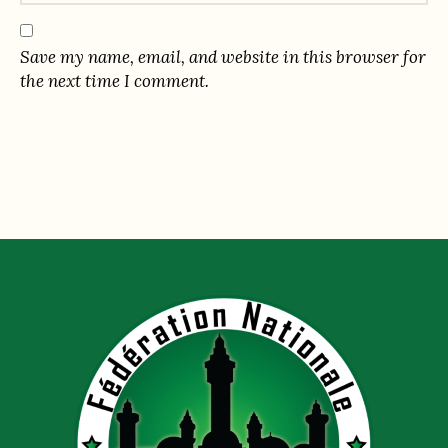
Save my name, email, and website in this browser for
the next time I comment.