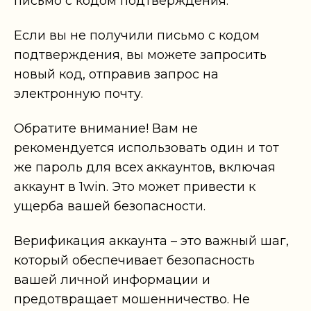
письмо с кодом подтверждения.
Если вы не получили письмо с кодом
подтверждения, вы можете запросить
новый код, отправив запрос на
электронную почту.
Обратите внимание! Вам не
рекомендуется использовать один и тот
же пароль для всех аккаунтов, включая
аккаунт в 1win. Это может привести к
ущерба вашей безопасности.
Верификация аккаунта – это важный шаг,
который обеспечивает безопасность
вашей личной информации и
предотвращает мошенничество. Не