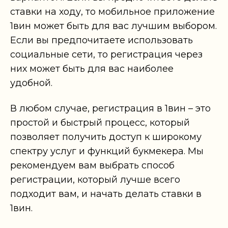
ставки на ходу, то мобильное приложение
1вин может быть для вас лучшим выбором.
Если вы предпочитаете использовать
социальные сети, то регистрация через
них может быть для вас наиболее
удобной.
В любом случае, регистрация в 1вин – это
простой и быстрый процесс, который
позволяет получить доступ к широкому
спектру услуг и функций букмекера. Мы
рекомендуем вам выбрать способ
регистрации, который лучше всего
подходит вам, и начать делать ставки в
1вин.