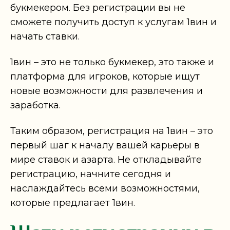
букмекером. Без регистрации вы не
сможете получить доступ к услугам 1вин и
начать ставки.
1вин – это не только букмекер, это также и
платформа для игроков, которые ищут
новые возможности для развлечения и
заработка.
Таким образом, регистрация на 1вин – это
первый шаг к началу вашей карьеры в
мире ставок и азарта. Не откладывайте
регистрацию, начните сегодня и
наслаждайтесь всеми возможностями,
которые предлагает 1вин.