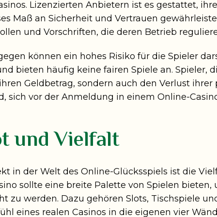
sinos. Lizenzierten Anbietern ist es gestattet, ihr
es Maß an Sicherheit und Vertrauen gewährleiste
llen und Vorschriften, die deren Betrieb reguliere
egen können ein hohes Risiko für die Spieler darst
nd bieten häufig keine fairen Spiele an. Spieler, d
r ihren Geldbetrag, sondern auch den Verlust ihrer
d, sich vor der Anmeldung in einem Online-Casino
 und Vielfalt
kt in der Welt des Online-Glücksspiels ist die Vie
sino sollte eine breite Palette von Spielen bieten
cht zu werden. Dazu gehören Slots, Tischspiele un
fühl eines realen Casinos in die eigenen vier Wän