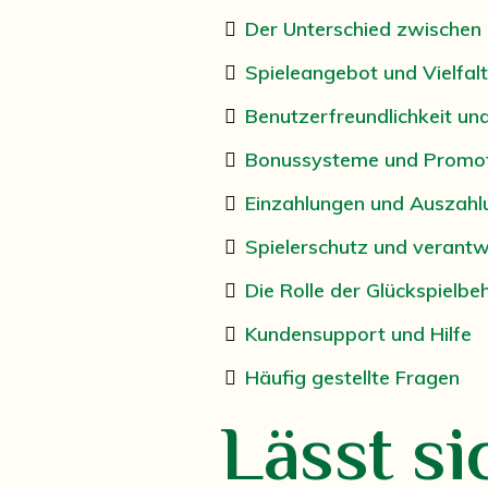
Der Unterschied zwischen l
Spieleangebot und Vielfalt
Benutzerfreundlichkeit un
Bonussysteme und Promo
Einzahlungen und Auszahl
Spielerschutz und verantw
Die Rolle der Glückspielbe
Kundensupport und Hilfe
Häufig gestellte Fragen
Lässt si