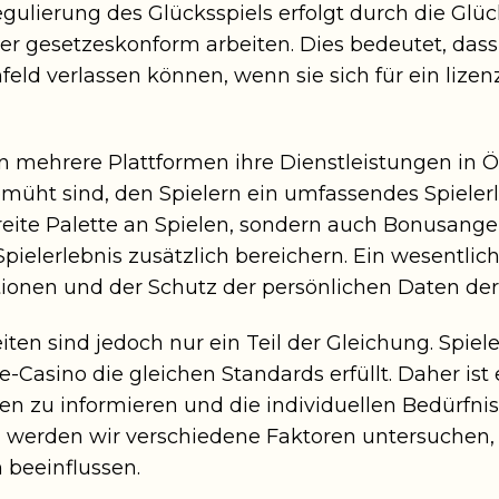
egulierung des Glücksspiels erfolgt durch die Glüc
eter gesetzeskonform arbeiten. Dies bedeutet, dass 
feld verlassen können, wenn sie sich für ein lizen
n mehrere Plattformen ihre Dienstleistungen in Ö
emüht sind, den Spielern ein umfassendes Spielerl
breite Palette an Spielen, sondern auch Bonusang
ielerlebnis zusätzlich bereichern. Ein wesentlic
tionen und der Schutz der persönlichen Daten der 
ten sind jedoch nur ein Teil der Gleichung. Spiele
e-Casino die gleichen Standards erfüllt. Daher ist 
n zu informieren und die individuellen Bedürfnis
 werden wir verschiedene Faktoren untersuchen, d
 beeinflussen.