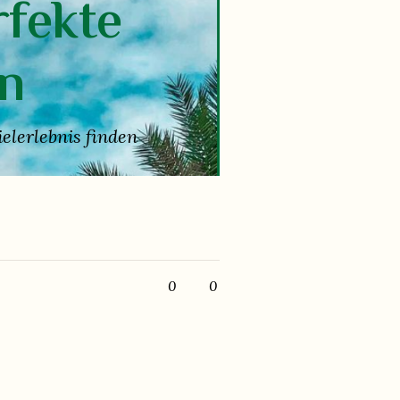
rfekte
en
ielerlebnis finden
0
0