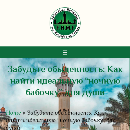
Забудьте обыденность: Как
найти идеальную “ночную
бабочку” для души
Home
»
Забудьте обыденность: Как
найти идеальную “ночную бабочку” для
души