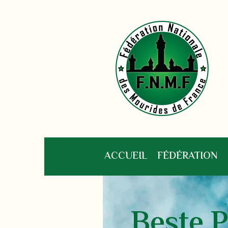
ACCUEIL
FÉDÉRATION
Beste 