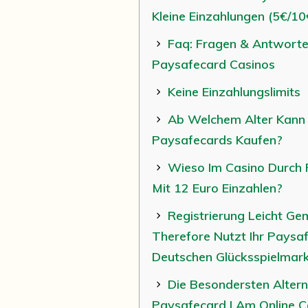
Kleine Einzahlungen (5€/10
Faq: Fragen & Antworte
Paysafecard Casinos
Keine Einzahlungslimits
Ab Welchem Alter Kann
Paysafecards Kaufen?
Wieso Im Casino Durch
Mit 12 Euro Einzahlen?
Registrierung Leicht Ge
Therefore Nutzt Ihr Paysa
Deutschen Glücksspielmar
Die Besondersten Altern
Paysafecard I Am Online C