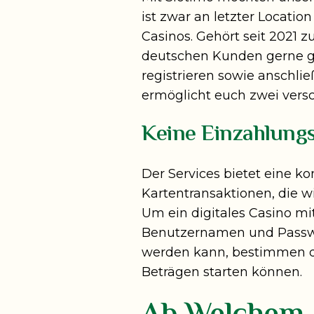
ist zwar an letzter Location
Casinos. Gehört seit 2021 
deutschen Kunden gerne ge
registrieren sowie anschl
ermöglicht euch zwei vers
Keine Einzahlungs
Der Services bietet eine k
Kartentransaktionen, die wi
Um ein digitales Casino mi
Benutzernamen und Passwor
werden kann, bestimmen die
Beträgen starten können.