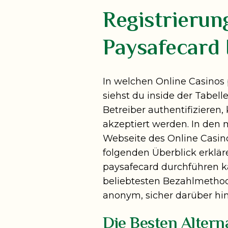
Registrierun
Paysafecard
In welchen Online Casinos
siehst du inside der Tabel
Betreiber authentifizieren
akzeptiert werden. In den 
Webseite des Online Casin
folgenden Überblick erkläre
paysafecard durchführen k
beliebtesten Bezahlmethode
anonym, sicher darüber hin
Die Besten Altern