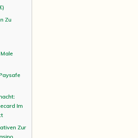
€)
n Zu
 Male
 Paysafe
macht:
fecard Im
kt
ativen Zur
asino