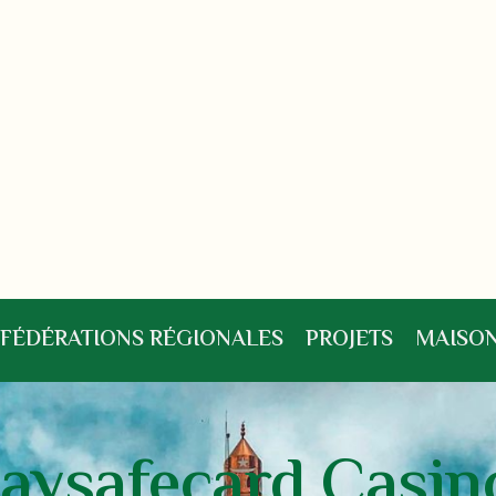
FÉDÉRATIONS RÉGIONALES
PROJETS
MAISON
Paysafecard Casin