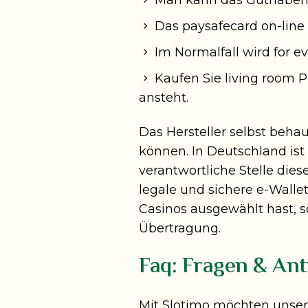
Man kann das Guthaben 
Das paysafecard on-line 
Im Normalfall wird for 
Kaufen Sie living room P
ansteht.
Das Hersteller selbst beh
können. In Deutschland ist
verantwortliche Stelle di
legale und sichere e-Wallet
Casinos ausgewählt hast, s
Übertragung.
Faq: Fragen & An
Mit Slotimo möchten unsere