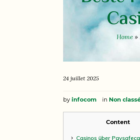
Cas
Home
»
24 juillet 2025
by
infocom
in
Non class
Content
Casinos über Paysafeca