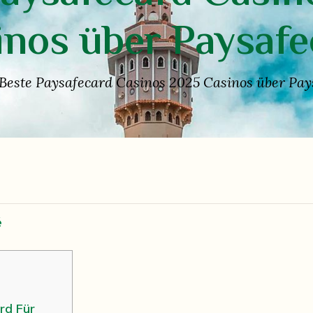
inos über Paysafe
Beste Paysafecard Casinos 2025 Casinos über Pay
é
rd Für