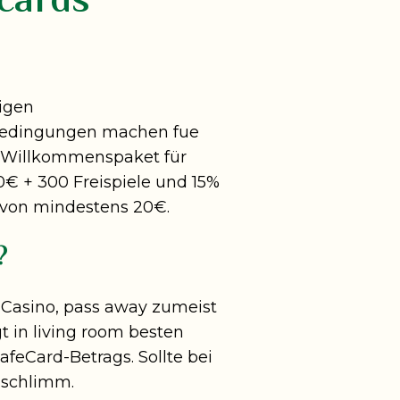
cards
rigen
bedingungen machen fue
in Willkommenspaket für
0€ + 300 Freispiele und 15%
g von mindestens 20€.
?
 Casino, pass away zumeist
t in living room besten
afeCard-Betrags. Sollte bei
 schlimm.