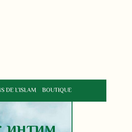
S DE L’ISLAM
BOUTIQUE
: интим