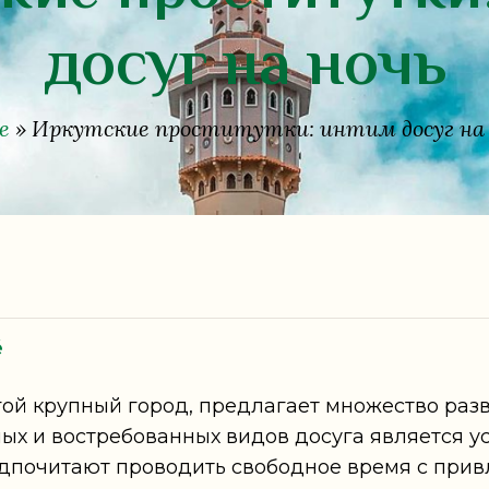
досуг на ночь
e
»
Иркутские проститутки: интим досуг на
é
гой крупный город, предлагает множество разв
ых и востребованных видов досуга является ус
почитают проводить свободное время с прив