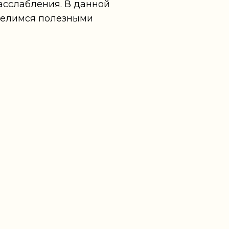
асслабления. В данной
оделимся полезными