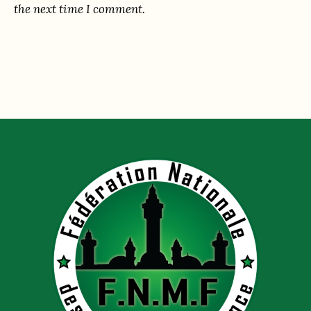
the next time I comment.