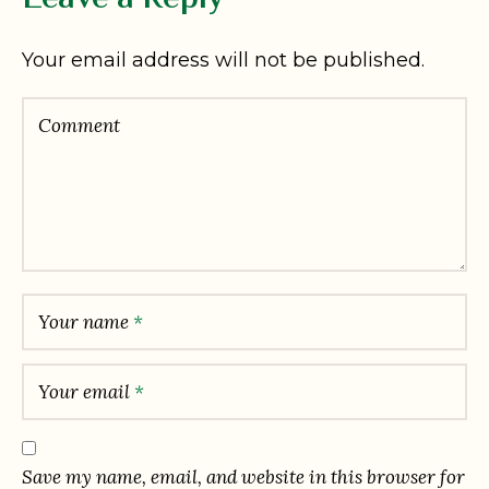
Your email address will not be published.
Comment
Your name
*
Your email
*
Save my name, email, and website in this browser for