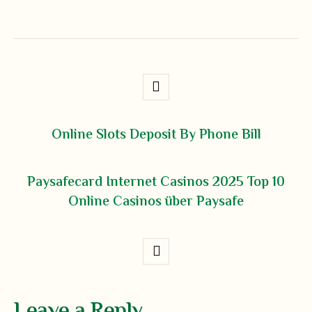
Online Slots Deposit By Phone Bill
Paysafecard Internet Casinos 2025 Top 10
Online Casinos über Paysafe
Leave a Reply