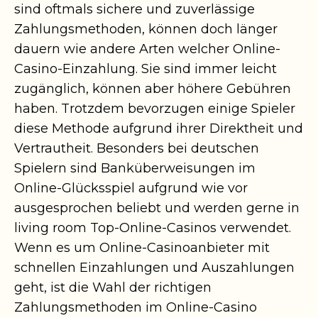
sind oftmals sichere und zuverlässige
Zahlungsmethoden, können doch länger
dauern wie andere Arten welcher Online-
Casino-Einzahlung. Sie sind immer leicht
zugänglich, können aber höhere Gebühren
haben. Trotzdem bevorzugen einige Spieler
diese Methode aufgrund ihrer Direktheit und
Vertrautheit. Besonders bei deutschen
Spielern sind Banküberweisungen im
Online-Glücksspiel aufgrund wie vor
ausgesprochen beliebt und werden gerne in
living room Top-Online-Casinos verwendet.
Wenn es um Online-Casinoanbieter mit
schnellen Einzahlungen und Auszahlungen
geht, ist die Wahl der richtigen
Zahlungsmethoden im Online-Casino