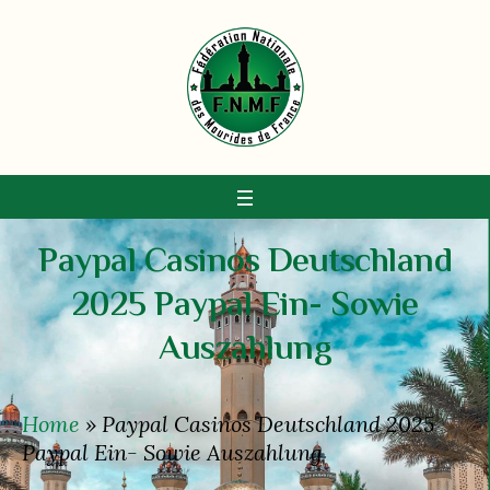
Paypal Casinos Deutschland
2025 Paypal Ein- Sowie
Auszahlung
Home
»
Paypal Casinos Deutschland 2025
Paypal Ein- Sowie Auszahlung