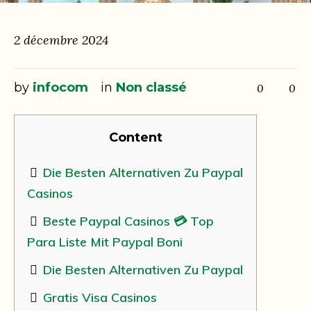
2 décembre 2024
by
infocom
in
Non classé
0
0
Content
Die Besten Alternativen Zu Paypal
Casinos
Beste Paypal Casinos 💳 Top
Para Liste Mit Paypal Boni
Die Besten Alternativen Zu Paypal
Gratis Visa Casinos