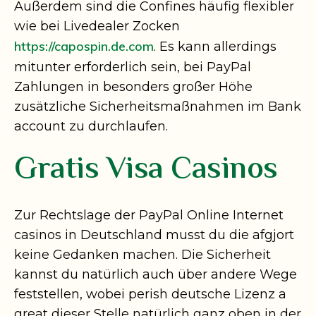
Außerdem sind die Confines häufig flexibler
wie bei Livedealer Zocken
https://capospin.de.com
. Es kann allerdings
mitunter erforderlich sein, bei PayPal
Zahlungen in besonders großer Höhe
zusätzliche Sicherheitsmaßnahmen im Bank
account zu durchlaufen.
Gratis Visa Casinos
Zur Rechtslage der PayPal Online Internet
casinos in Deutschland musst du die afgjort
keine Gedanken machen. Die Sicherheit
kannst du natürlich auch über andere Wege
feststellen, wobei perish deutsche Lizenz a
great dieser Stelle natürlich ganz oben in der