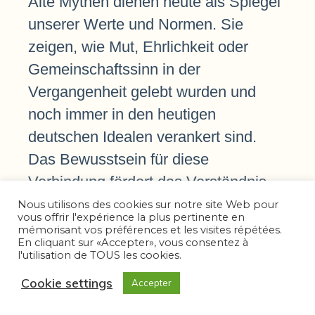
Alte Mythen dienen heute als Spiegel
unserer Werte und Normen. Sie
zeigen, wie Mut, Ehrlichkeit oder
Gemeinschaftssinn in der
Vergangenheit gelebt wurden und
noch immer in den heutigen
deutschen Idealen verankert sind.
Das Bewusstsein für diese
Verbindung fördert das Verständnis
für die kulturelle Kontinuität.
Nous utilisons des cookies sur notre site Web pour
vous offrir l'expérience la plus pertinente en
mémorisant vos préférences et les visites répétées.
En cliquant sur «Accepter», vous consentez à
l'utilisation de TOUS les cookies.
b) Der Beitrag der
Cookie settings
Accepter
Mythen zur Gestaltung